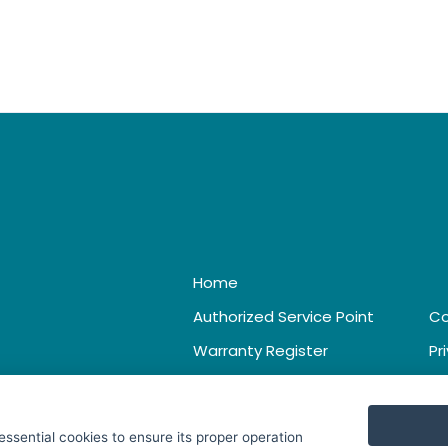
Home
Authorized Service Point
Co
Warranty Register
Pr
Catalogue & Leaflet
Te
 essential cookies to ensure its proper operation