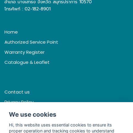
อำเภอ บางเสาธง จังหวัด สมุทรปราการ 10570
โทรศัพท์ : 02-182-8901
Home
Authorized Service Point
Warranty Register
Catalogue & Leaflet
Contact us
Privacy Policy
Terms & Conditions
We use cookies
Hi, this website uses essential cookies to ensure its
proper operation and tracking cookies to understand