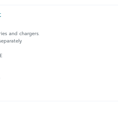
t
ries and chargers.
separately
E