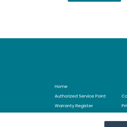
Home
Authorized Service Point
Co
Warranty Register
Pr
Catalogue & Leaflet
Te