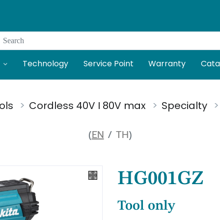
Search
Technology
Service Point
Warranty
Cata
ols
Cordless 40V I 80V max
Specialty
(
EN
/
TH
)
HG001GZ
Tool only