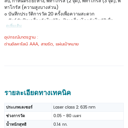
ลบ, กำหนดระยะห่าง, พีทาโกรัส (2 จุด), พีทาโกรัส (3 จุด), พี
ทาโกรัส (ความสูงบางส่วน)
๐ บันทึกประวัติการวัด 20 ครั้งเพื่อความสะดวก
๐ ฟังก์ชันปิดเครื่องอัตโนมัติจะปิดเครื่องโดยอัตโนมัติเพื่อ
ดูเพิ่มเติม
ประสิทธิภาพการทำงานที่เพิ่มขึ้น
๐ ยางโอเวอร์โมลด์เพื่อการปกป้องและความทนทานที่เพิ่มขึ้น
อุปกรณ์มาตรฐาน :
๐ ปุ่มอินเทอร์เฟซผู้ใช้และหน้าจอที่เรียบง่ายเพื่อความสะดวก
ถ่านอัลคาไลน์ AAA, สายรัด, แผ่นเป้าหมาย
ในการใช้งาน
๐ จอแสดงผล LED แบ็คไลท์เพื่อเพิ่มการมองเห็นหน้าจอ
๐ พร้อมเซนเซอร์วัดความเอียง
รายละเอียดทางเทคนิค
ประเภทเลเซอร์
Laser class 2: 635 nm
ช่วงการวัด
0.05 - 80 เมตร
น้ำหนักสุทธิ
0.14 กก.