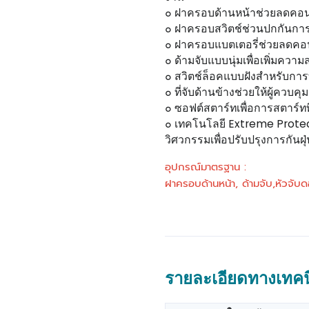
๐ ฝาครอบด้านหน้าช่วยลดคอนก
๐ ฝาครอบสวิตช์ช่วนปกกันกา
๐ ฝาครอบแบตเตอรี่ช่วยลดคอน
๐ ด้ามจับแบบนุ่มเพื่อเพิ่มค
๐ สวิตช์ล็อคแบบฝังสำหรับการ
๐ ที่จับด้านข้างช่วยให้ผู้ควบ
๐ ซอฟต์สตาร์ทเพื่อการสตาร์ทที
๐ เทคโนโลยี Extreme Prote
วิศวกรรมเพื่อปรับปรุงการกัน
อุปกรณ์มาตรฐาน :
ฝาครอบด้านหน้า, ด้ามจับ,หัวจับ
รายละเอียดทางเทคน