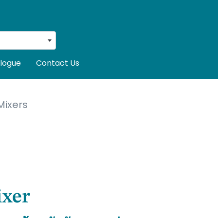
logue
Contact Us
Mixers
ixer