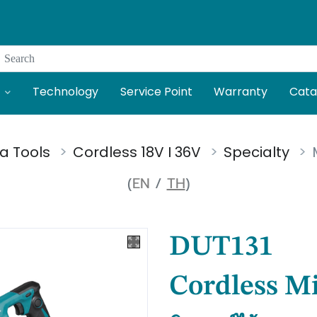
Search
Technology
Service Point
Warranty
Cata
a Tools
Cordless 18V I 36V
Specialty
(
EN
/
TH
)
DUT131
Cordless M