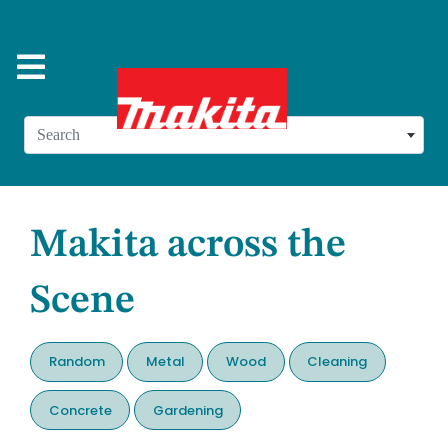
Search
Makita across the
Scene
Random
Metal
Wood
Cleaning
Concrete
Gardening