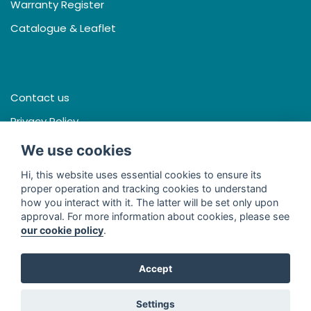
Warranty Register
Catalogue & Leaflet
Contact us
Privacy Policy
Terms & Conditions
We use cookies
Hi, this website uses essential cookies to ensure its
proper operation and tracking cookies to understand
how you interact with it. The latter will be set only upon
Facebook
approval. For more information about cookies, please see
our cookie policy
.
Line
Youtube
Accept
© 2026 - Thai Seng International (Thailand) Co., Ltd. All Rights
Settings
Reserved