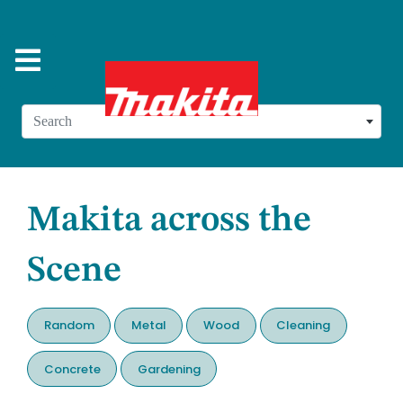
Search
Makita across the
Scene
Random
Metal
Wood
Cleaning
Concrete
Gardening