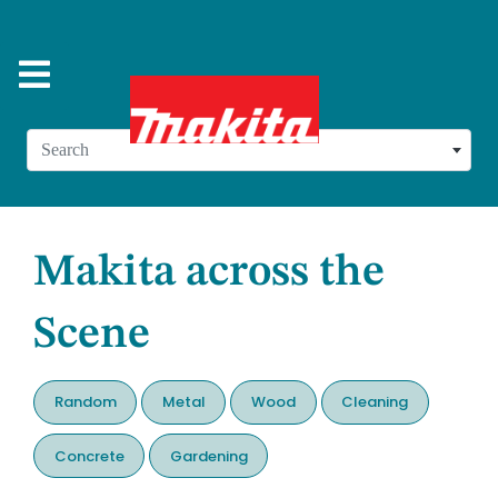
Search
Makita across the
Scene
Random
Metal
Wood
Cleaning
Concrete
Gardening