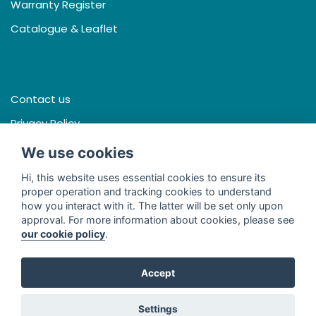
Warranty Register
Catalogue & Leaflet
Contact us
Privacy Policy
Terms & Conditions
We use cookies
Hi, this website uses essential cookies to ensure its
proper operation and tracking cookies to understand
how you interact with it. The latter will be set only upon
Facebook
approval. For more information about cookies, please see
our cookie policy
.
Line
Youtube
Accept
© 2026 - Thai Seng International (Thailand) Co., Ltd. All Rights
Settings
Reserved