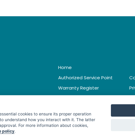
Home
Authorized Service Point
Co
Warranty Register
Pr
Catalogue & Leaflet
Te
 essential cookies to ensure its proper operation
to understand how you interact with it. The latter
 approval. For more information about cookies,
e policy
.
. All Rights Reserved