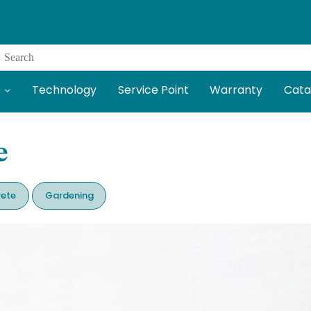
Search
Technology
Service Point
Warranty
Cata
e
ete
Gardening