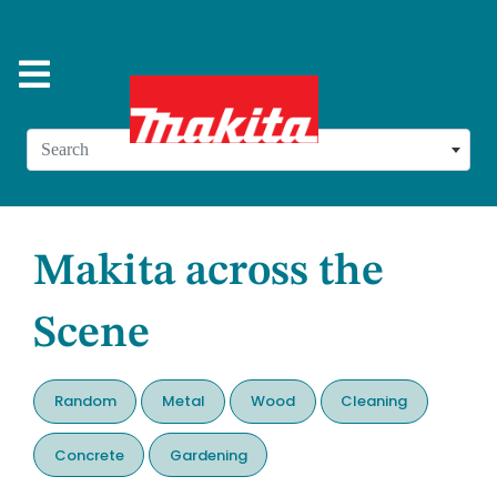
Search
Makita across the
Scene
Random
Metal
Wood
Cleaning
Concrete
Gardening