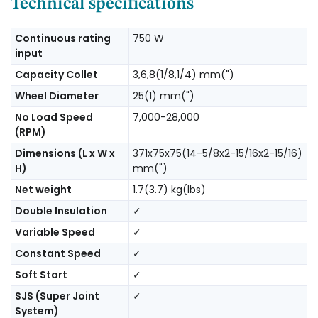
Technical specifications
Continuous rating
750 W
input
Capacity Collet
3,6,8(1/8,1/4) mm(")
Wheel Diameter
25(1) mm(")
No Load Speed
7,000-28,000
(RPM)
Dimensions (L x W x
371x75x75(14-5/8x2-15/16x2-15/16)
H)
mm(")
Net weight
1.7(3.7) kg(lbs)
Double Insulation
✓
Variable Speed
✓
Constant Speed
✓
Soft Start
✓
SJS (Super Joint
✓
System)