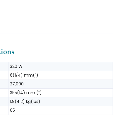
tions
320 W
6(1/4) mm(")
27,000
355(14) mm (")
1.9(4.2) kg(lbs)
65