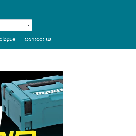
alogue
Contact Us