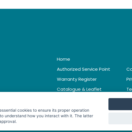
Home
Authorized Service Point
Co
Warranty Register
Pr
Catalogue & Leaflet
Te
 essential cookies to ensure its proper operation
to understand how you interact with it. The latter
 approval.
. All Rights Reserved